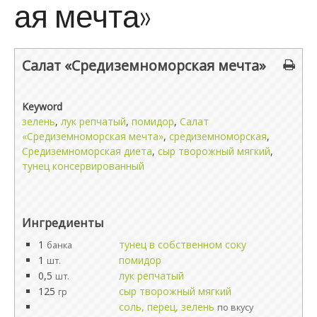
ая мечта»
Салат «Средиземноморская мечта»
Keyword
зелень
,
лук репчатый
,
помидор
,
Салат
«Средиземноморская мечта»
,
средиземноморская
,
Средиземноморская диета
,
сыр творожный мягкий
,
тунец консервированный
Ингредиенты
1
тунец в собственном соку
банка
1
помидор
шт.
0,5
лук репчатый
шт.
125
сыр творожный мягкий
гр
соль, перец, зелень
по вкусу