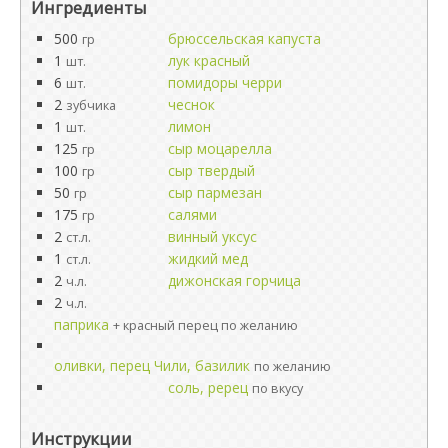
Ингредиенты
500
брюссельская капуста
гр
1
лук красный
шт.
6
помидоры черри
шт.
2
чеснок
зубчика
1
лимон
шт.
125
сыр моцарелла
гр
100
сыр твердый
гр
50
сыр пармезан
гр
175
салями
гр
2
винный уксус
ст.л.
1
жидкий мед
ст.л.
2
дижонская горчица
ч.л.
2
ч.л.
паприка
+ красный перец по желанию
оливки, перец Чили, базилик
по желанию
соль, ререц
по вкусу
Инструкции