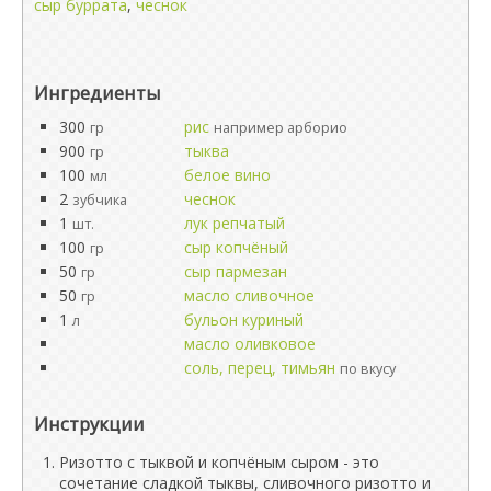
сыр буррата
,
чеснок
Ингредиенты
300
рис
гр
например арборио
900
тыква
гр
100
белое вино
мл
2
чеснок
зубчика
1
лук репчатый
шт.
100
сыр копчёный
гр
50
сыр пармезан
гр
50
масло сливочное
гр
1
бульон куриный
л
масло оливковое
соль, перец, тимьян
по вкусу
Инструкции
Ризотто с тыквой и копчёным сыром - это
сочетание сладкой тыквы, сливочного ризотто и