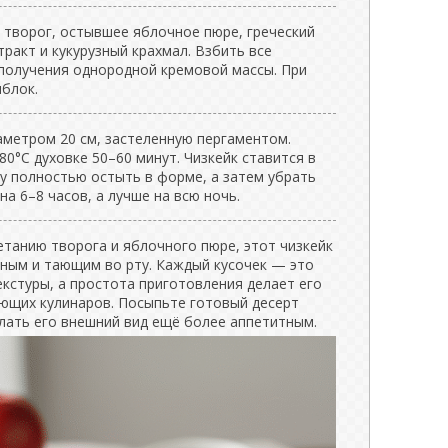
 творог, остывшее яблочное пюре, греческий
тракт и кукурузный крахмал. Взбить все
получения однородной кремовой массы. При
яблок.
аметром 20 см, застеленную пергаментом.
80°C духовке 50–60 минут. Чизкейк ставится в
ку полностью остыть в форме, а затем убрать
на 6–8 часов, а лучше на всю ночь.
етанию творога и яблочного пюре, этот чизкейк
ным и тающим во рту. Каждый кусочек — это
екстуры, а простота приготовления делает его
ющих кулинаров. Посыпьте готовый десерт
елать его внешний вид ещё более аппетитным.