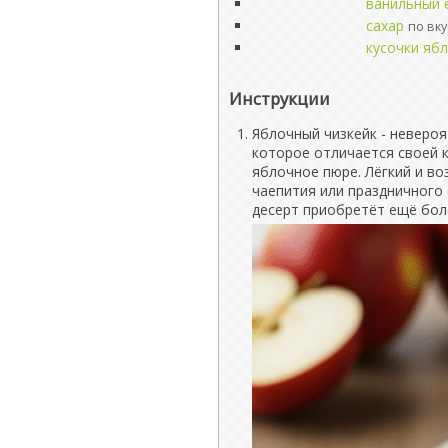
ванильный 
сахар
по вку
кусочки яб
Инструкции
Яблочный чизкейк - неверо
которое отличается своей 
яблочное пюре. Лёгкий и во
чаепития или праздничного 
десерт приобретёт ещё бол