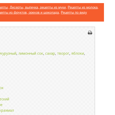
цепты
,
Десерты, выпечка, рецепты из муки
,
Рецепты из молока,
цепты из фруктов, орехов и шоколада
,
Рецепты по виду
укурузный
,
лимонный сок
,
сахар
,
творог
,
яблоки
,
ок
еский
ые
 крахмал