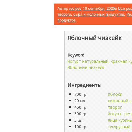
Автор
recipes
16 сентября, 2025
в
Все ре
творога, сыра и молочных продуктов
,
Ре
продуктов
Яблочный чизкейк
Keyword
йогурт натуральный
,
крахмал к
Яблочный чизкейк
Ингредиенты
700
яблоки
гр
20
лимонный с
мл
450
творог
гр
300
йогурт греч
гр
3
яйца курин
шт.
100
кукурузный
гр