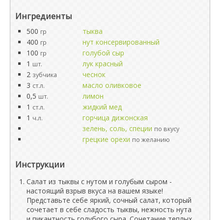
Ингредиенты
500
тыква
гр
400
нут консервированный
гр
100
голубой сыр
гр
1
лук красный
шт.
2
чеснок
зубчика
3
масло оливковое
ст.л.
0,5
лимон
шт.
1
жидкий мед
ст.л.
1
горчица дижонская
ч.л.
зелень, соль, специи
по вкусу
грецкие орехи
по желанию
Инструкции
Салат из тыквы с нутом и голубым сыром -
настоящий взрыв вкуса на вашем языке!
Представьте себе яркий, сочный салат, который
сочетает в себе сладость тыквы, нежность нута
и пикантность голубого сыра. Сочетание теплых