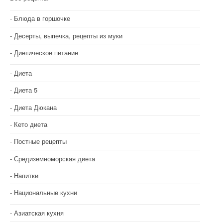
ц
и
Блюда в горшочке
Десерты, выпечка, рецепты из муки
я
Диетическое питание
п
о
Диета
з
Диета 5
Диета Дюкана
а
Кето диета
п
Постные рецепты
и
Средиземноморская диета
с
Напитки
я
Национальные кухни
м
Азиатская кухня