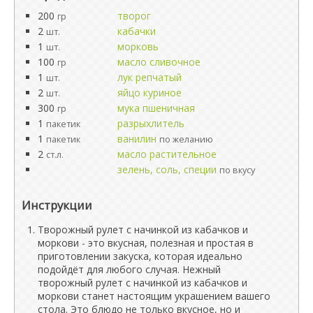
200
творог
гр
2
кабачки
шт.
1
морковь
шт.
100
масло сливочное
гр
1
лук репчатый
шт.
2
яйцо куриное
шт.
300
мука пшеничная
гр
1
разрыхлитель
пакетик
1
ванилин
пакетик
по желанию
2
масло растительное
ст.л.
зелень, соль, специи
по вкусу
Инструкции
Творожный рулет с начинкой из кабачков и
моркови - это вкусная, полезная и простая в
приготовлении закуска, которая идеально
подойдёт для любого случая. Нежный
творожный рулет с начинкой из кабачков и
моркови станет настоящим украшением вашего
стола. Это блюдо не только вкусное, но и