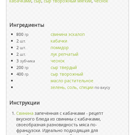
кабачками
,
сыр
,
сыр творожный мягкий
,
чеснок
Ингредиенты
800
свинина эскалоп
гр
2
кабачки
шт.
2
помидор
шт.
2
лук репчатый
шт.
3
чеснок
зубчика
200
сыр твердый
гр
400
сыр творожный
гр
масло растительное
зелень, соль, специи
по вкусу
Инструкции
Свинина
запечённая с кабачками - рецепт
вкусного блюда из свинины с кабачками,
своеобразная разновидность мяса по-
французски. Идеально подходящая для