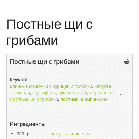
Постные щи с
грибами
Постные щи с грибами
Keyword
Блинные мешочки с курицей и грибами
,
капуста
квашеная
,
картофель
,
лук репчатый
,
морковь
,
пост
,
Постные щи с грибами
,
постный
,
шампиньоны
Ингредиенты
200
капуста квашеная
гр