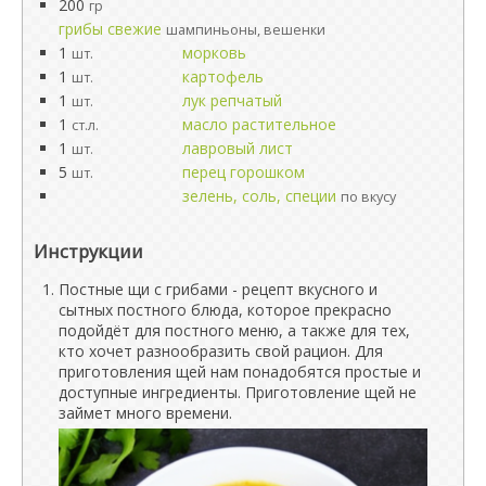
200
гр
грибы свежие
шампиньоны, вешенки
1
морковь
шт.
1
картофель
шт.
1
лук репчатый
шт.
1
масло растительное
ст.л.
1
лавровый лист
шт.
5
перец горошком
шт.
зелень, соль, специи
по вкусу
Инструкции
Постные щи с грибами - рецепт вкусного и
сытных постного блюда, которое прекрасно
подойдёт для постного меню, а также для тех,
кто хочет разнообразить свой рацион. Для
приготовления щей нам понадобятся простые и
доступные ингредиенты. Приготовление щей не
займет много времени.