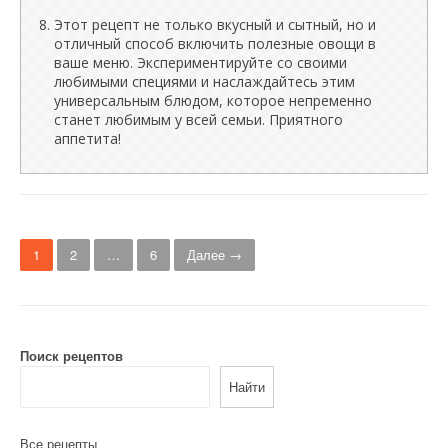
Этот рецепт не только вкусный и сытный, но и
отличный способ включить полезные овощи в
ваше меню. Экспериментируйте со своими
любимыми специями и наслаждайтесь этим
универсальным блюдом, которое непременно
станет любимым у всей семьи. Приятного
аппетита!
Н
1
2
…
6
Далее →
а
в
и
Поиск рецептов
г
Найти
а
Все рецепты