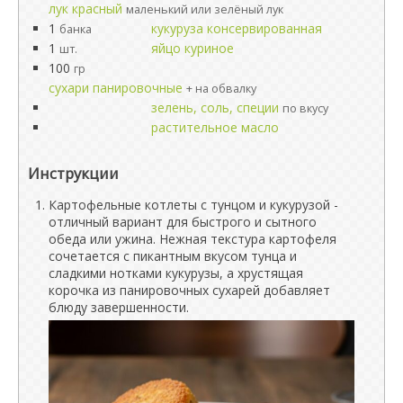
лук красный
маленький или зелёный лук
1
кукуруза консервированная
банка
1
яйцо куриное
шт.
100
гр
сухари панировочные
+ на обвалку
зелень, соль, специи
по вкусу
растительное масло
Инструкции
Картофельные котлеты с тунцом и кукурузой -
отличный вариант для быстрого и сытного
обеда или ужина. Нежная текстура картофеля
сочетается с пикантным вкусом тунца и
сладкими нотками кукурузы, а хрустящая
корочка из панировочных сухарей добавляет
блюду завершенности.