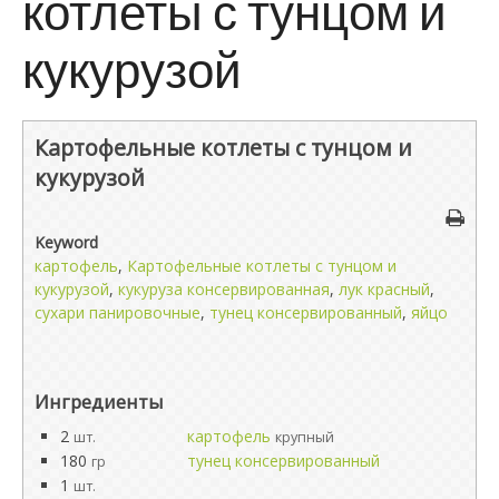
котлеты с тунцом и
кукурузой
Картофельные котлеты с тунцом и
кукурузой
Keyword
картофель
,
Картофельные котлеты с тунцом и
кукурузой
,
кукуруза консервированная
,
лук красный
,
сухари панировочные
,
тунец консервированный
,
яйцо
Ингредиенты
2
картофель
шт.
крупный
180
тунец консервированный
гр
1
шт.