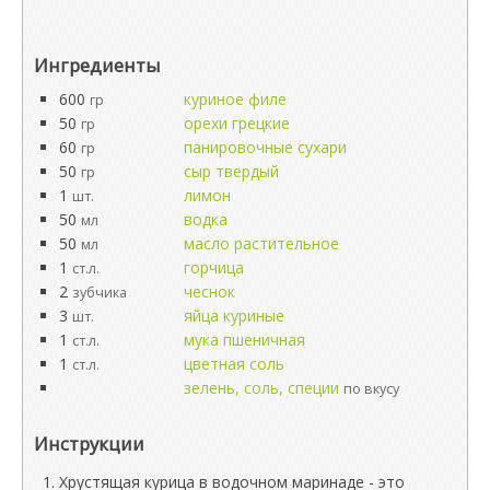
Ингредиенты
600
куриное филе
гр
50
орехи грецкие
гр
60
панировочные сухари
гр
50
сыр твердый
гр
1
лимон
шт.
50
водка
мл
50
масло растительное
мл
1
горчица
ст.л.
2
чеснок
зубчика
3
яйца куриные
шт.
1
мука пшеничная
ст.л.
1
цветная соль
ст.л.
зелень, соль, специи
по вкусу
Инструкции
Хрустящая курица в водочном маринаде - это