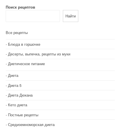
а
Поиск рецептов
Найти
ц
и
Все рецепты
я
Блюда в горшочке
п
Десерты, выпечка, рецепты из муки
о
Диетическое питание
з
Диета
а
Диета 5
п
Диета Дюкана
и
Кето диета
с
Постные рецепты
я
Средиземноморская диета