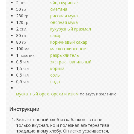
2
яйца куриные
шт.
50
сметана
гр
230
рисовая мука
гр
120
овсяная мука
гр
2
кукурузный крахмал
ст.л.
80
сахар
гр
80
коричневый сахар
гр
100
масло оливковое
мл
1
разрыхлитель
пакетик
0,5
экстракт ванильный
ч.л.
1,5
корица
ч.л.
0,5
соль
ч.л.
0,5
сода
ч.л.
мускатный орех, орехи и изюм
по вкусу и желанию
Инструкции
Безглютеновый хлеб из кабачков - это не
только вкусная, но и полезная альтернатива
традиционному хлебу. Он легко усваивается,