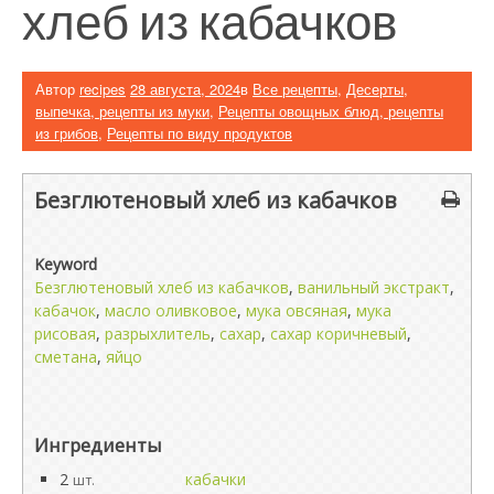
хлеб из кабачков
Автор
recipes
28 августа, 2024
в
Все рецепты
,
Десерты,
выпечка, рецепты из муки
,
Рецепты овощных блюд, рецепты
из грибов
,
Рецепты по виду продуктов
Безглютеновый хлеб из кабачков
Keyword
Безглютеновый хлеб из кабачков
,
ванильный экстракт
,
кабачок
,
масло оливковое
,
мука овсяная
,
мука
рисовая
,
разрыхлитель
,
сахар
,
сахар коричневый
,
сметана
,
яйцо
Ингредиенты
2
кабачки
шт.