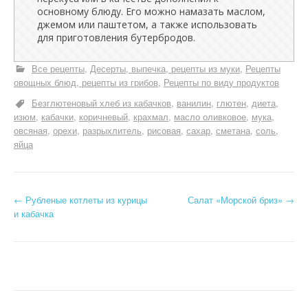
основному блюду. Его можно намазать маслом,
джемом или паштетом, а также использовать
для приготовления бутербродов.
Все рецепты
Десерты, выпечка, рецепты из муки
Рецепты
овощных блюд, рецепты из грибов
Рецепты по виду продуктов
Безглютеновый хлеб из кабачков
ванилин
глютен
диета
изюм
кабачки
коричневый
крахмал
масло оливковое
мука
овсяная
орехи
разрыхлитель
рисовая
сахар
сметана
соль
яйца
Н
←
Рубленые котлеты из курицы
Салат «Морской бриз»
→
и кабачка
а
в
и
г