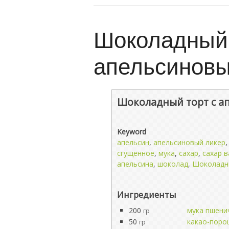
Шоколадный 
апельсинов
Шоколадный торт с а
Keyword
апельсин
,
апельсиновый ликер
сгущённое
,
мука
,
сахар
,
сахар 
апельсина
,
шоколад
,
Шоколадн
Ингредиенты
200
мука пшени
гр
50
какао-поро
гр