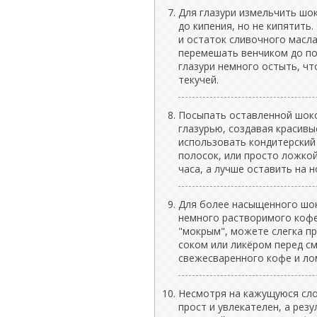
Для глазури измельчить шо
до кипения, но не кипятить
и остаток сливочного масла
перемешать венчиком до по
глазури немного остыть, чт
текучей.
Посыпать оставленной шок
глазурью, создавая красивы
использовать кондитерский
полосок, или просто ложкой
часа, а лучше оставить на н
Для более насыщенного шок
немного растворимого кофе
"мокрым", можете слегка п
соком или ликёром перед с
свежесваренного кофе и ло
Несмотря на кажущуюся сло
прост и увлекателен, а рез