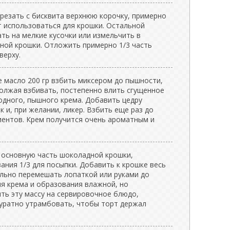
резать с бисквита верхнюю корочку, примерно
ет использоваться для крошки. Остальной
ть на мелкие кусочки или измельчить в
пной крошки. Отложить примерно 1/3 часть
верху.
е масло 200 гр взбить миксером до пышности,
должая взбивать, постепенно влить сгущенное
одного, пышного крема. Добавить цедру
к и, при желании, ликер. Взбить еще раз до
иентов. Крем получится очень ароматным и
 основную часть шоколадной крошки,
ния 1/3 для посыпки. Добавить к крошке весь
льно перемешать лопаткой или руками до
я крема и образования влажной, но
ть эту массу на сервировочное блюдо,
куратно утрамбовать, чтобы торт держал