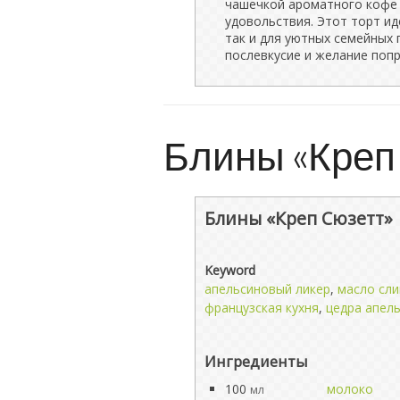
чашечкой ароматного кофе 
удовольствия. Этот торт ид
так и для уютных семейных 
послевкусие и желание поп
Блины «Креп
Блины «Креп Сюзетт»
Keyword
апельсиновый ликер
,
масло сл
французская кухня
,
цедра апел
Ингредиенты
100
молоко
мл