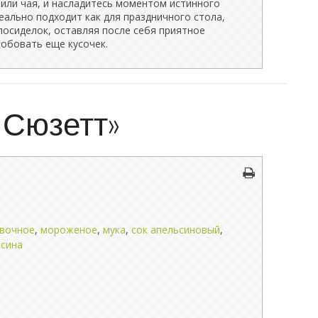
или чая, и насладитесь моментом истинного
еально подходит как для праздничного стола,
посиделок, оставляя после себя приятное
робовать еще кусочек.
 Сюзетт»
ивочное
,
мороженое
,
мука
,
сок апельсиновый
,
ьсина