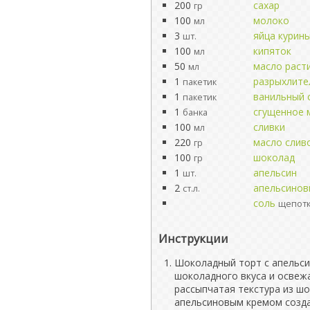
200
сахар
гр
100
молоко
мл
3
яйца курин
шт.
100
кипяток
мл
50
масло раст
мл
1
разрыхлите
пакетик
1
ванильный 
пакетик
1
сгущенное 
банка
100
сливки
мл
220
масло слив
гр
100
шоколад
гр
1
апельсин
шт.
2
апельсинов
ст.л.
соль
щепот
Инструкции
Шоколадный торт с апельси
шоколадного вкуса и освеж
рассыпчатая текстура из ш
апельсиновым кремом созда