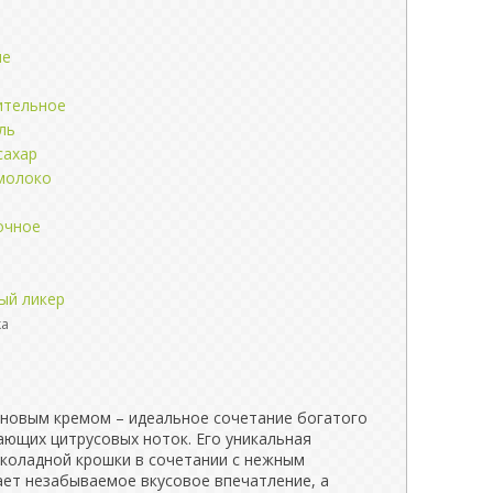
ые
ительное
ль
сахар
молоко
очное
ый ликер
ка
новым кремом – идеальное сочетание богатого
ающих цитрусовых ноток. Его уникальная
околадной крошки в сочетании с нежным
ет незабываемое вкусовое впечатление, а