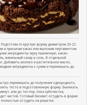
. Подготовьте круглую форму диаметром 20-22
ым и присыпав какао или выложив пергаментом.
хие ингредиенты: муку пшеничную, какао-
ль, ванильный сахар и соль. В отдельной
ые. Добавить молоко и растительное масло,
жидкие ингредиенты к сухим и перемешать до
быстро перемешать до получения однородного,
ылить тесто в подготовленную форму. Выпекать
минут, или до тех пор, пока зубочистка,
йдет чистой. Готовый бисквит остудить в форме
и полностью остудить на решетке.