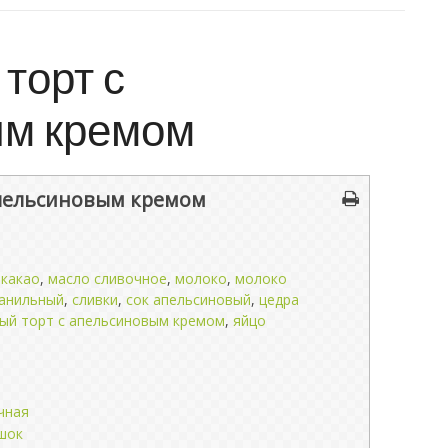
торт с
ым кремом
пельсиновым кремом
,
какао
,
масло сливочное
,
молоко
,
молоко
ванильный
,
сливки
,
сок апельсиновый
,
цедра
ый торт с апельсиновым кремом
,
яйцо
чная
шок