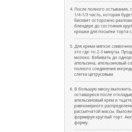
После полного остывания, с
1/4-1/3 часть, которая буд
бисквит осторожно разлома
блендере до состояния кру
крошки для посыпки торта с
Для крема мягкое сливочно
это где-то 2-3 минуты. Про
молоко. Взбивать до однор
апельсина, апельсиновый со
полного соединения ингред
слегка цитрусовым.
В большую миску выложить
оставшуюся после откладыва
апельсиновый крем и тщате
равномерного распределени
рассыпчатой массы. Выложи
формируя круглый торт. Ак
форму.