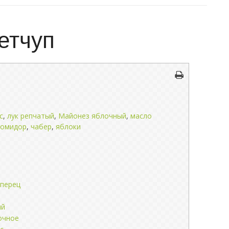
етчуп
с
,
лук репчатый
,
Майонез яблочный
,
масло
помидор
,
чабер
,
яблоки
 перец
ый
очное