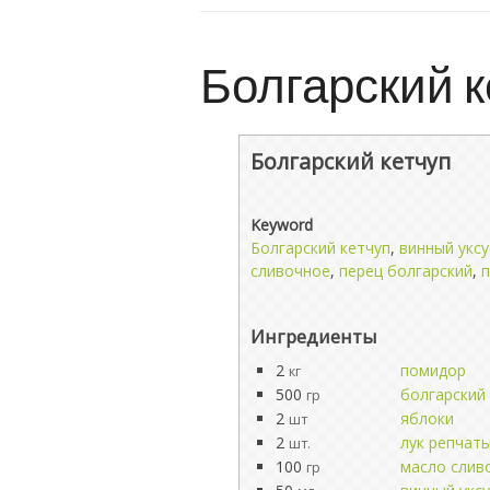
Болгарский к
Болгарский кетчуп
Keyword
Болгарский кетчуп
,
винный уксу
сливочное
,
перец болгарский
,
Ингредиенты
2
помидор
кг
500
болгарский
гр
2
яблоки
шт
2
лук репчат
шт.
100
масло слив
гр