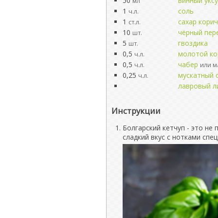
50
винный уксу
мл
1
соль
ч.л.
1
сахар кори
ст.л.
10
чёрный пер
шт.
5
гвоздика
шт.
0,5
молотой к
ч.л.
0,5
чабер
ч.л.
или м
0,25
мускатный 
ч.л.
лавровый л
Инструкции
Болгарский кетчуп - это не 
сладкий вкус с нотками спе