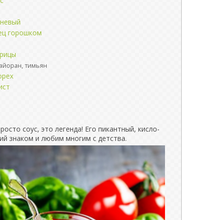
с
чневый
ец горошком
орицы
айоран, тимьян
орех
ист
просто соус, это легенда! Его пикантный, кисло-
ций знаком и любим многим с детства.