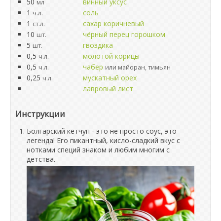
50
винный уксус
мл
1
соль
ч.л.
1
сахар коричневый
ст.л.
10
чёрный перец горошком
шт.
5
гвоздика
шт.
0,5
молотой корицы
ч.л.
0,5
чабер
ч.л.
или майоран, тимьян
0,25
мускатный орех
ч.л.
лавровый лист
Инструкции
Болгарский кетчуп - это не просто соус, это
легенда! Его пикантный, кисло-сладкий вкус с
нотками специй знаком и любим многим с
детства.