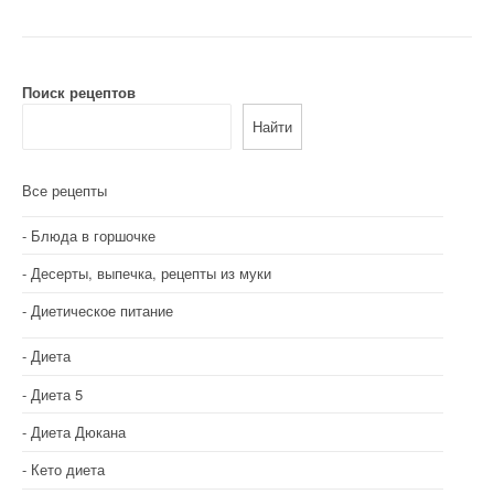
и
г
а
Поиск рецептов
Найти
ц
и
Все рецепты
я
Блюда в горшочке
п
Десерты, выпечка, рецепты из муки
о
Диетическое питание
з
Диета
а
Диета 5
п
Диета Дюкана
и
Кето диета