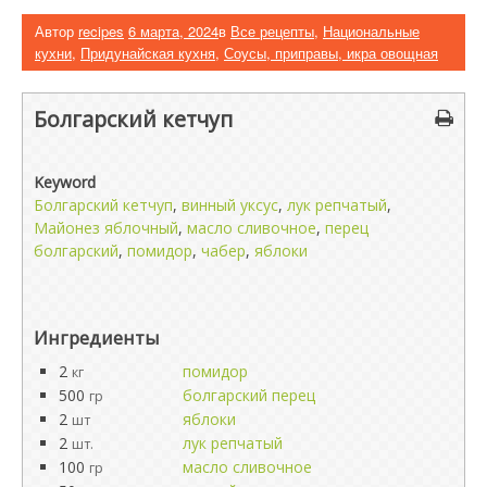
Автор
recipes
6 марта, 2024
в
Все рецепты
,
Национальные
кухни
,
Придунайская кухня
,
Соусы, приправы, икра овощная
Болгарский кетчуп
Keyword
Болгарский кетчуп
,
винный уксус
,
лук репчатый
,
Майонез яблочный
,
масло сливочное
,
перец
болгарский
,
помидор
,
чабер
,
яблоки
Ингредиенты
2
помидор
кг
500
болгарский перец
гр
2
яблоки
шт
2
лук репчатый
шт.
100
масло сливочное
гр