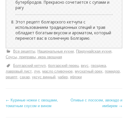
бутербродов. Прекрасно сочетается с супами и
рагу
Этот рецепт болгарского кетчупа с
использованием традиционных специй и трав
обладает богатым вкусом и ароматом, который
перенесет вас в солнечную Болгарию.
Все рецепты
Национальные кухни
Придунайская кухня
Соусы, приправы, икра овощная
Болгарский кетчуп
болгарский перец
вкус
гвоздика
лавровый лист
лук
масло сливочное
мускатный орех
помидор
рецепт
сахар
уксус винный
чабер
яблоки
Н
←
Куриные ножки с овощами,
Оливье с лососем, авокадо и
томатным соусом и вином
имбирем
→
а
в