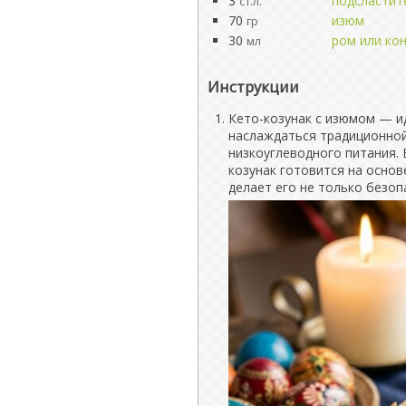
3
подсластит
ст.л.
70
изюм
гр
30
ром или ко
мл
Инструкции
Кето-козунак с изюмом — ид
наслаждаться традиционной
низкоуглеводного питания. 
козунак готовится на основ
делает его не только безоп