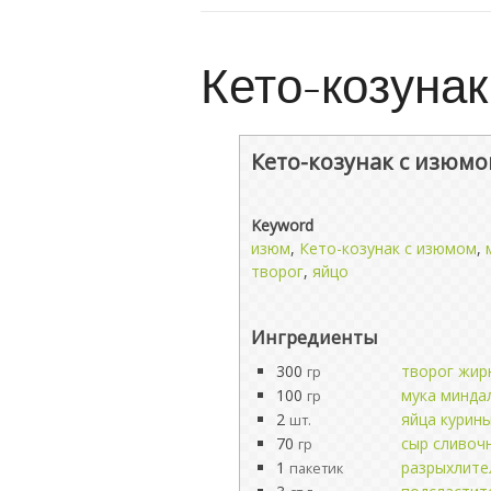
Кето-козуна
Кето-козунак с изюм
Keyword
изюм
,
Кето-козунак с изюмом
,
творог
,
яйцо
Ингредиенты
300
творог жир
гр
100
мука минда
гр
2
яйца курин
шт.
70
сыр сливоч
гр
1
разрыхлите
пакетик