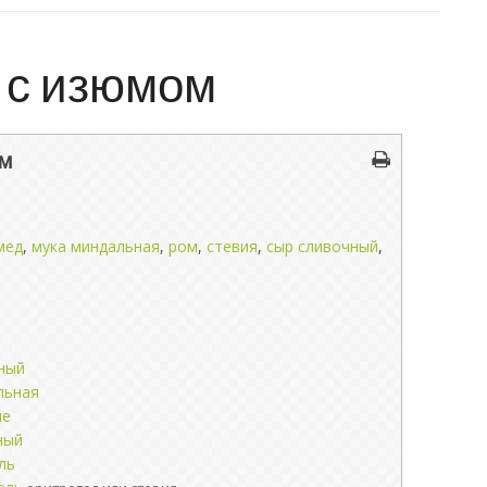
к с изюмом
ом
мед
,
мука миндальная
,
ром
,
стевия
,
сыр сливочный
,
ный
льная
ые
ный
ль