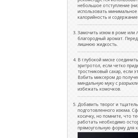
небольшое отступление (низ
использовать минимальное 
калорийность и содержание
Замочить изюм в роме или л
благородный аромат. Перед
лишнюю жидкость.
В глубокой миске соединить
эритротол, если четко прид
тростниковый сахар, если эт
Взбить миксером до получ
миндальную муку с разрыхли
избежать комочков.
Добавить творог и тщатель
подготовленного изюма. Сф
косичку, но помните, что т
работать необходимо остор
прямоугольную форму для х