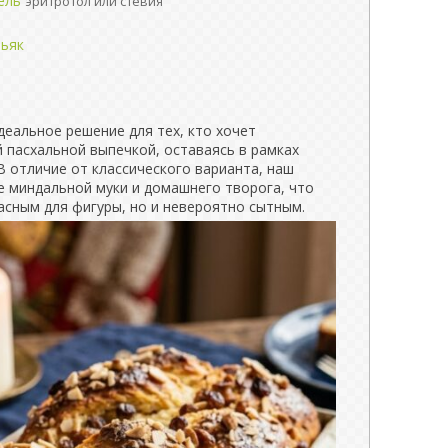
ель
эритротол или стевия
ньяк
еальное решение для тех, кто хочет
 пасхальной выпечкой, оставаясь в рамках
В отличие от классического варианта, наш
е миндальной муки и домашнего творога, что
асным для фигуры, но и невероятно сытным.