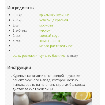
Ингредиенты
800
крылышки куриные
гр
250
чечевица красная
гр
2
морковь
шт.
3
чеснок
зубчика
2
соевый соус
ст.л.
4
томат-паста
ст.л.
масло растительное
соль, розмарин, сунели, базилик
по вкусу
Инструкции
Куриные крылышки с чечевицей в духовке -
рецепт вкусного блюда, которое можно
использовать на не очень строгих белковых
диетах за счёт чечевицы.