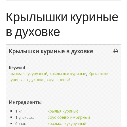
Крылышки куриные
в духовке
Крылышки куриные в духовке
Keyword
крахмал кукурузный
,
крылышки куриные
,
Крылышки
куриные в духовке
,
соус соевый
Ингредиенты
1
крылья куриные
кг
1
соус соево-имбирный
упаковка
6
крахмал кукурузный
ст.л.