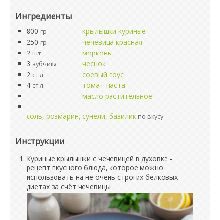
Ингредиенты
800
крылышки куриные
гр
250
чечевица красная
гр
2
морковь
шт.
3
чеснок
зубчика
2
соевый соус
ст.л.
4
томат-паста
ст.л.
масло растительное
соль, розмарин, сунели, базилик
по вкусу
Инструкции
Куриные крылышки с чечевицей в духовке -
рецепт вкусного блюда, которое можно
использовать на не очень строгих белковых
диетах за счёт чечевицы.