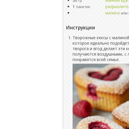
30
манная кру
гр
1
разрыхлите
пакетик
малина
или 
Инструкции
Творожные кексы с малиной
которое идеально подойдёт 
творога и ягод делает эти 
получаются воздушными, с 
понравятся всей семье.