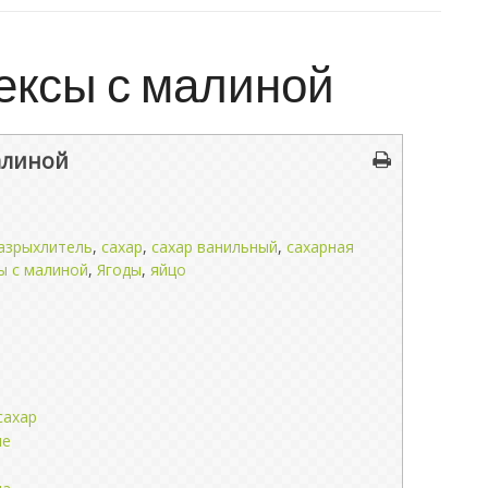
ексы с малиной
алиной
азрыхлитель
,
сахар
,
сахар ванильный
,
сахарная
ы с малиной
,
Ягоды
,
яйцо
сахар
ые