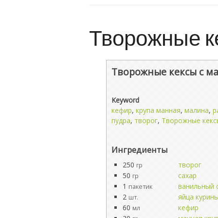
Творожные к
Творожные кексы с м
Keyword
кефир
,
крупа манная
,
малина
,
р
пудра
,
творог
,
Творожные кекс
Ингредиенты
250
творог
гр
50
сахар
гр
1
ванильный 
пакетик
2
яйца курин
шт.
60
кефир
мл