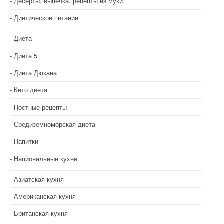
Десерты, выпечка, рецепты из муки
о
Диетическое питание
з
Диета
а
Диета 5
п
Диета Дюкана
и
Кето диета
с
Постные рецепты
я
Средиземноморская диета
м
Напитки
Национальные кухни
Азиатская кухня
Американская кухня
Британская кухня