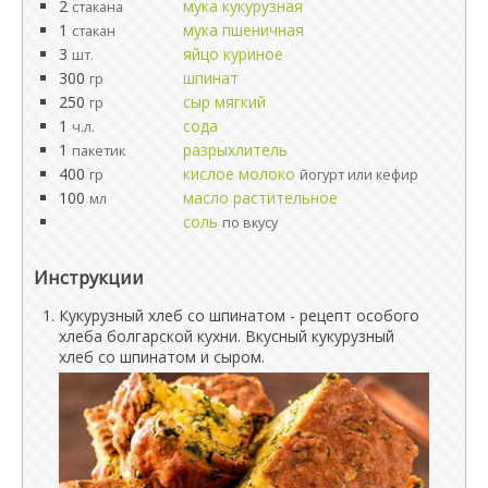
2
мука кукурузная
стакана
1
мука пшеничная
стакан
3
яйцо куриное
шт.
300
шпинат
гр
250
сыр мягкий
гр
1
сода
ч.л.
1
разрыхлитель
пакетик
400
кислое молоко
гр
йогурт или кефир
100
масло растительное
мл
соль
по вкусу
Инструкции
Кукурузный хлеб со шпинатом - рецепт особого
хлеба болгарской кухни. Вкусный кукурузный
хлеб со шпинатом и сыром.