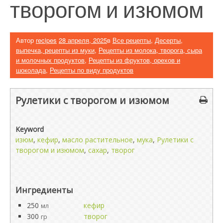
творогом и изюмом
Автор
recipes
28 апреля, 2025
в
Все рецепты
,
Десерты,
выпечка, рецепты из муки
,
Рецепты из молока, творога, сыра
и молочных продуктов
,
Рецепты из фруктов, орехов и
шоколада
,
Рецепты по виду продуктов
Рулетики с творогом и изюмом
Keyword
изюм
,
кефир
,
масло растительное
,
мука
,
Рулетики с
творогом и изюмом
,
сахар
,
творог
Ингредиенты
250
кефир
мл
300
творог
гр