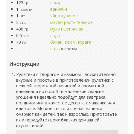
125
сахар
гр
1
ванилин
пакети
1
яйцо куриное
шт.
2
масло растительное
ст.л.
400
мука пшеничная
гр
0,5
сода
ч.л.
70
банан, изюм, курага
гр
соль
щепотка
Инструкции
Рулетики с творогом и изюмом - восхитительно
вкусные и простые в приготовлении рулетики с
нежной творожной начинкой и ароматной
ванильной ноткой. Эти маленькие сладкие
угощения идеально подойдут для завтрака,
полдника или в качестве десерта к чашечке чая
или кофе. Мягкое тесто и сочная начинка
очаруют как детей, так и взрослых. Приготовьте
их и порадуйте своих близких домашней
вкуснятиной!