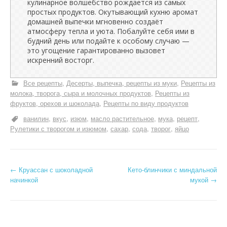
кулинарное волшебство рождается из самых
простых продуктов. Окутывающий кухню аромат
домашней выпечки мгновенно создаёт
атмосферу тепла и уюта. Побалуйте себя ими в
будний день или подайте к особому случаю —
это угощение гарантированно вызовет
искренний восторг.
Все рецепты
Десерты, выпечка, рецепты из муки
Рецепты из
молока, творога, сыра и молочных продуктов
Рецепты из
фруктов, орехов и шоколада
Рецепты по виду продуктов
ванилин
вкус
изюм
масло растительное
мука
рецепт
Рулетики с творогом и изюмом
сахар
сода
творог
яйцо
Н
←
Круассан с шоколадной
Кето-блинчики с миндальной
начинкой
мукой
→
а
в