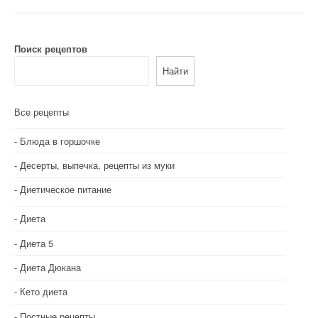
и
г
а
Поиск рецептов
Найти
ц
и
Все рецепты
я
Блюда в горшочке
п
Десерты, выпечка, рецепты из муки
о
Диетическое питание
з
Диета
а
Диета 5
п
Диета Дюкана
и
Кето диета
с
Постные рецепты