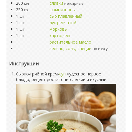
200
сливки
мл
нежирные
250
шампиньоны
гр
1
сыр плавленный
шт.
1
лук репчатый
шт.
1
морковь
шт.
1
картофель
шт.
растительное масло
зелень, соль, специи
по вкусу
Инструкции
Сырно-грибной крем-
суп
чудесное первое
блюдо, рецепт достаточно лёгкий и вкусный.