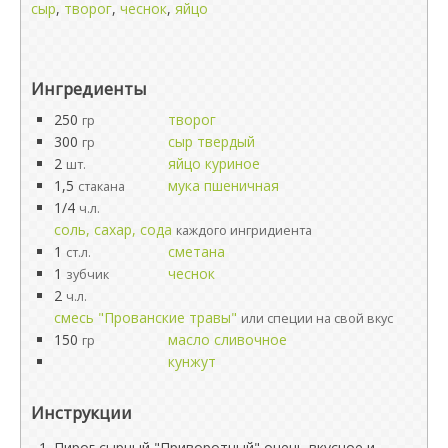
сыр
,
творог
,
чеснок
,
яйцо
Ингредиенты
250
творог
гр
300
сыр твердый
гр
2
яйцо куриное
шт.
1,5
мука пшеничная
стакана
1/4
ч.л.
соль, сахар, сода
каждого ингридиента
1
сметана
ст.л.
1
чеснок
зубчик
2
ч.л.
смесь "Прованские травы"
или специи на свой вкус
150
масло сливочное
гр
кунжут
Инструкции
Пирог сырный "Приворотный" очень вкусное и