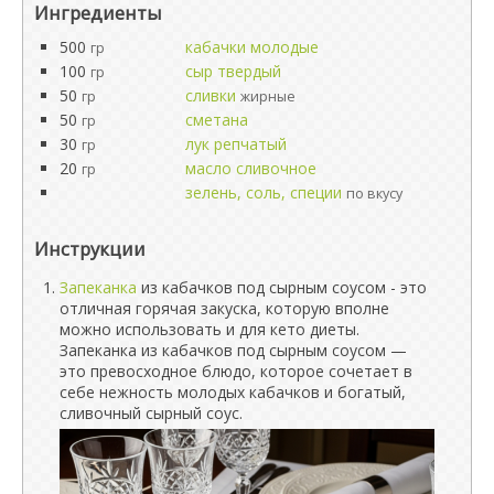
Ингредиенты
500
кабачки молодые
гр
100
сыр твердый
гр
50
сливки
гр
жирные
50
сметана
гр
30
лук репчатый
гр
20
масло сливочное
гр
зелень, соль, специи
по вкусу
Инструкции
Запеканка
из кабачков под сырным соусом - это
отличная горячая закуска, которую вполне
можно использовать и для кето диеты.
Запеканка из кабачков под сырным соусом —
это превосходное блюдо, которое сочетает в
себе нежность молодых кабачков и богатый,
сливочный сырный соус.