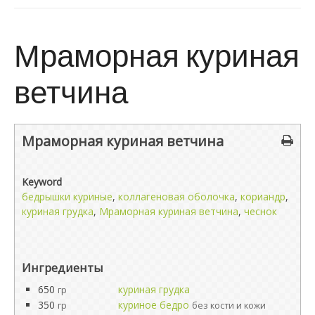
Мраморная куриная
ветчина
Мраморная куриная ветчина
Keyword
бедрышки куриные
,
коллагеновая оболочка
,
кориандр
,
куриная грудка
,
Мраморная куриная ветчина
,
чеснок
Ингредиенты
650
куриная грудка
гр
350
куриное бедро
гр
без кости и кожи