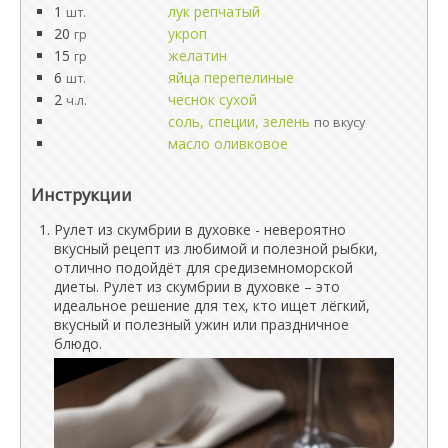
1
лук репчатый
шт.
20
укроп
гр
15
желатин
гр
6
яйца перепелиные
шт.
2
чеснок сухой
ч.л.
соль, специи, зелень
по вкусу
масло оливковое
Инструкции
Рулет из скумбрии в духовке - невероятно
вкусный рецепт из любимой и полезной рыбки,
отлично подойдёт для средиземноморской
диеты. Рулет из скумбрии в духовке – это
идеальное решение для тех, кто ищет лёгкий,
вкусный и полезный ужин или праздничное
блюдо.