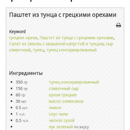
Паштет из тунца с грецкими орехами
Keyword
грецкие орехи
,
Паштет из тунца с грецкими орехами
,
Салат из свеклы с квашеной капустой и тунцом
,
сыр
сливочный
,
тунец
,
тунец консервированный
Ингредиенты
350
тунец консервированный
гр
150
сливочный сыр
гр
60
орехи грецкие
гр
30
масло оливковое
мл
0.5
лимон
шт.
1
соус чили
ч.л.
0,5
чеснок сухой
ч.л.
лук зеленый
по вкусу