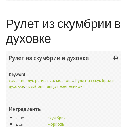
Рулет из скумбрии в
духовке
Рулет из скумбрии в духовке
Keyword
желатин
,
лук репчатый
,
морковь
,
Рулет из скумбрии в
духовке
,
скумбрия
,
яйцо перепелиное
Ингредиенты
2
скумбрия
шт.
2
морковь
шт.