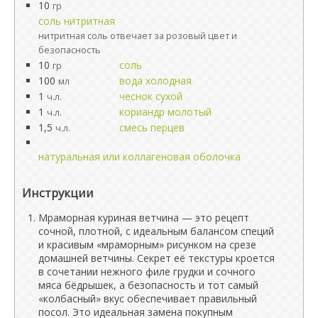
10
гр
соль нитритная
нитритная соль отвечает за розовый цвет и
безопасность
10
соль
гр
100
вода холодная
мл
1
чеснок сухой
ч.л.
1
кориандр молотый
ч.л.
1,5
смесь перцев
ч.л.
натуральная или коллагеновая оболочка
Инструкции
Мраморная куриная ветчина — это рецепт
сочной, плотной, с идеальным балансом специй
и красивым «мраморным» рисунком на срезе
домашней ветчины. Секрет её текстуры кроется
в сочетании нежного филе грудки и сочного
мяса бёдрышек, а безопасность и тот самый
«колбасный» вкус обеспечивает правильный
посол. Это идеальная замена покупным