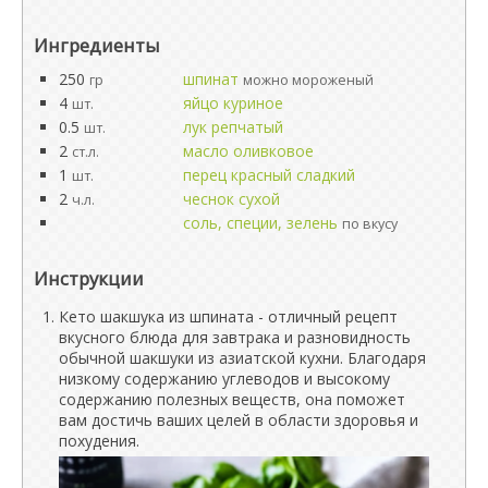
Ингредиенты
250
шпинат
гр
можно мороженый
4
яйцо куриное
шт.
0.5
лук репчатый
шт.
2
масло оливковое
ст.л.
1
перец красный сладкий
шт.
2
чеснок сухой
ч.л.
соль, специи, зелень
по вкусу
Инструкции
Кето шакшука из шпината - отличный рецепт
вкусного блюда для завтрака и разновидность
обычной шакшуки из азиатской кухни. Благодаря
низкому содержанию углеводов и высокому
содержанию полезных веществ, она поможет
вам достичь ваших целей в области здоровья и
похудения.