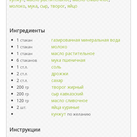
молоко
,
мука
,
сыр
,
творог
,
яйцо
Ингредиенты
1
газированная минеральная вода
стакан
1
молоко
стакан
1
масло растительное
стакан
6
мука пшеничная
стаканов
1
соль
ст.л.
2
дрожжи
ст.л.
2
сахар
ст.л.
200
творог жирный
гр
200
сыр кавказский
гр
120
масло сливочное
гр
2
яйца куриные
шт.
кунжут
по желанию
Инструкции