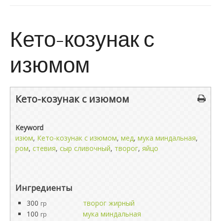
Кето-козунак с
изюмом
Кето-козунак с изюмом
Keyword
изюм
,
Кето-козунак с изюмом
,
мед
,
мука миндальная
,
ром
,
стевия
,
сыр сливочный
,
творог
,
яйцо
Ингредиенты
300
творог жирный
гр
100
мука миндальная
гр