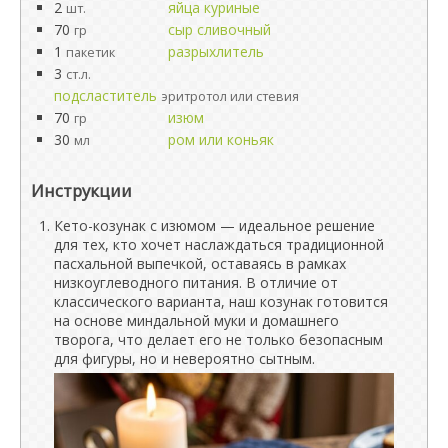
2
яйца куриные
шт.
70
сыр сливочный
гр
1
разрыхлитель
пакетик
3
ст.л.
подсластитель
эритротол или стевия
70
изюм
гр
30
ром или коньяк
мл
Инструкции
Кето-козунак с изюмом — идеальное решение
для тех, кто хочет наслаждаться традиционной
пасхальной выпечкой, оставаясь в рамках
низкоуглеводного питания. В отличие от
классического варианта, наш козунак готовится
на основе миндальной муки и домашнего
творога, что делает его не только безопасным
для фигуры, но и невероятно сытным.