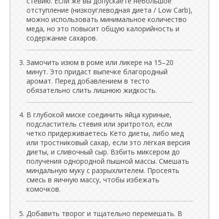
стевию. Если же вы допускаете небольшое
отступление (низкоуглеводная диета / Low Carb),
можно использовать минимальное количество
меда, но это повысит общую калорийность и
содержание сахаров.
Замочить изюм в роме или ликере на 15–20
минут. Это придаст выпечке благородный
аромат. Перед добавлением в тесто
обязательно слить лишнюю жидкость.
В глубокой миске соединить яйца куриные,
подсластитель стевия или эритротол, если
четко придерживаетесь Кето диеты, либо мед
или тростниковый сахар, если это лёгкая версия
диеты, и сливочный сыр. Взбить миксером до
получения однородной пышной массы. Смешать
миндальную муку с разрыхлителем. Просеять
смесь в яичную массу, чтобы избежать
комочков.
Добавить творог и тщательно перемешать. В