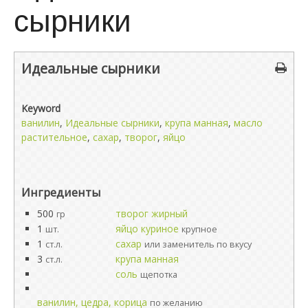
сырники
Идеальные сырники
Keyword
ванилин
,
Идеальные сырники
,
крупа манная
,
масло
растительное
,
сахар
,
творог
,
яйцо
Ингредиенты
500
творог жирный
гр
1
яйцо куриное
шт.
крупное
1
сахар
ст.л.
или заменитель по вкусу
3
крупа манная
ст.л.
соль
щепотка
ванилин, цедра, корица
по желанию