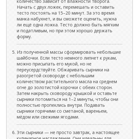
количество зависит от влажности творога.
Начать с двух ложек, перемешать и оставить
тесто постоять на 15–20 минут. За это время
манка набухнет, и вы сможете оценить, нужна
ли ещё одна ложка. Тесто должно быть мягким
и податливым, но при этом хорошо держать
форму.
Из полученной массы сформировать небольшие
шайбочки. Если тесто немного липнет к рукам,
можно присыпать его мукой, но не
переусердствуйте. Обжаривать сырники на
разогретой сковороде с небольшим
количеством растительного масла на среднем
огне до золотистой корочки с обеих сторон.
Затем накрыть сковороду крышкой и оставьте
сырники потомиться на 1–2 минуты, чтобы они
полностью пропеклись внутри. Подавать
сырники горячими со сметаной, вареньем,
мёдом или свежими ягодами.
Эти сырники — не просто завтрак, а настоящее
кулинарное наслаждение. Они идеальны для