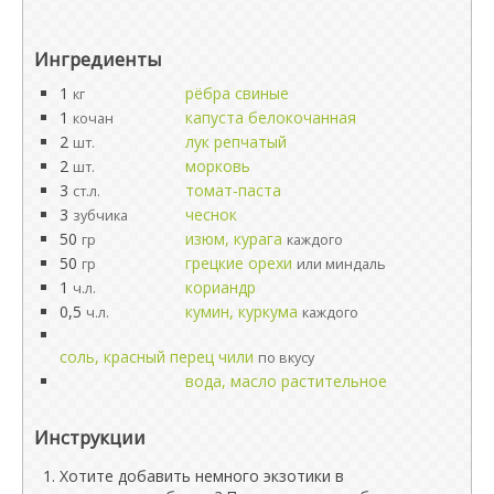
Ингредиенты
1
рёбра свиные
кг
1
капуста белокочанная
кочан
2
лук репчатый
шт.
2
морковь
шт.
3
томат-паста
ст.л.
3
чеснок
зубчика
50
изюм, курага
гр
каждого
50
грецкие орехи
гр
или миндаль
1
кориандр
ч.л.
0,5
кумин, куркума
ч.л.
каждого
соль, красный перец чили
по вкусу
вода, масло растительное
Инструкции
Хотите добавить немного экзотики в