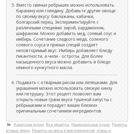
Вместо свиных ребрышек можно использовать
баранину или говядину. Добавьте другие овощи
по своему вкусу: баклажаны, кабачки,
болгарский перец. Экспериментируйте с
различными специями: зирой, кардамоном,
шафраном. Можно добавить мед, соевый соус и
имбирь. Сочетание сладкого меда, соленого
соевого соуса и пряных специй создаёт
неповторимый вкус. Имбирь добавляет блюду
пикантности, а чили - остроты. Для более
насыщенного вкуса можно добавить в блюдо
немного кунжутного масла.
Подавать с отварным рисом или лепёшками. Для
украшения можно использовать свежую кинзу
или петрушку. Этот рецепт позволит вам
открыть новые грани вкуса тушёной капусты с
рёбрышками и порадует ваших близких
оригинальным сочетанием ингредиентов.
Азиатская кухня
Все рецепты
Национальные кухни
Рецепты
вторых блюд
Рецепты из мяса и мясопродуктов, птицы и