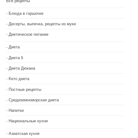
Все рецепты
я
Блюда в горшочке
п
Десерты, выпечка, рецепты из муки
о
Диетическое питание
з
Диета
а
Диета 5
п
Диета Дюкана
и
Кето диета
с
Постные рецепты
я
Средиземноморская диета
м
Напитки
Национальные кухни
Азиатская кухня