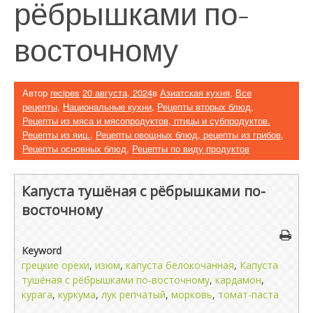
рёбрышками по-
восточному
Автор
recipes
20 августа, 2024
в
Азиатская кухня
,
Все
рецепты
,
Национальные кухни
,
Рецепты вторых блюд
,
Рецепты из мяса и мясопродуктов, птицы и субпродуктов.
Рецепты из яиц.
,
Рецепты овощных блюд, рецепты из грибов
,
Рецепты основных блюд
,
Рецепты по виду продуктов
Капуста тушёная с рёбрышками по-
восточному
Keyword
грецкие орехи
,
изюм
,
капуста белокочанная
,
Капуста
тушёная с рёбрышками по-восточному
,
кардамон
,
курага
,
куркума
,
лук репчатый
,
морковь
,
томат-паста