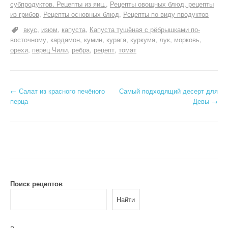
субпродуктов. Рецепты из яиц.
Рецепты овощных блюд, рецепты
из грибов
Рецепты основных блюд
Рецепты по виду продуктов
вкус
изюм
капуста
Капуста тушёная с рёбрышками по-
восточному
кардамон
кумин
курага
куркума
лук
морковь
орехи
перец Чили
ребра
рецепт
томат
Н
←
Салат из красного печёного
Самый подходящий десерт для
перца
Девы
→
а
в
и
г
а
Поиск рецептов
Найти
ц
и