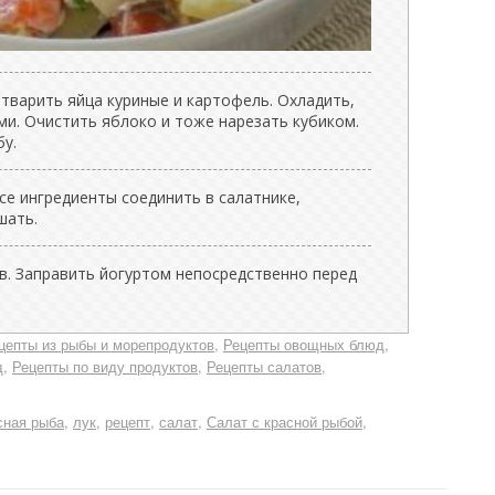
тварить яйца куриные и картофель. Охладить,
ми. Очистить яблоко и тоже нарезать кубиком.
у.
се ингредиенты соединить в салатнике,
шать.
. Заправить йогуртом непосредственно перед
цепты из рыбы и морепродуктов
Рецепты овощных блюд,
д
Рецепты по виду продуктов
Рецепты салатов
сная рыба
лук
рецепт
салат
Салат с красной рыбой