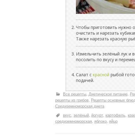
Чтобы приготовить нужно о
очистить и нарезать кубика
Также нарезать красную рыб
Измельчить зелёный лук и в
посолить по вкусу и переме
Салат с
красной
рыбой готов
подачей.
Все рецепты
Диетическое питание
Ре
рецепты из грибов
Рецепты основных блю
Средиземноморская диета
вкус
зелёный
йогурт
картофель
кра
средиземноморская
яблоко
яйцо