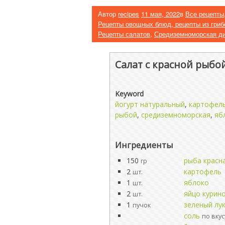
Автор
recipes
11 мая, 2022
в
Все рецепты
Рецепты овощных блюд, рецепты из гриб
Рецепты салатов
,
Средиземноморская д
Салат с красной рыбо
Keyword
йогурт натуральный
,
картофел
рыбой
,
средиземноморская
,
яб
Ингредиенты
150
рыба красн
гр
2
картофель
шт.
1
яблоко
шт.
2
яйцо курин
шт.
1
зеленый лу
пучок
соль
по вкус