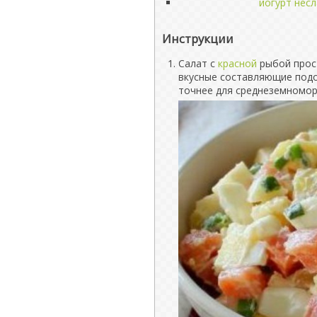
йогурт нес
Инструкции
Салат с
красной
рыбой прост
вкусные составляющие подой
точнее для среднеземномор