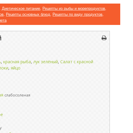
,
Диетическое питание
,
Рецепты из рыбы и морепродуктов
,
ов
,
Рецепты основных блюд
,
Рецепты по виду продуктов
,
иета
й
ь
,
красная рыба
,
лук зелёный
,
Салат с красной
локи
,
яйцо
ая
слабосоленая
ое
к
у