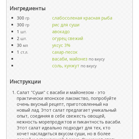
Ингредиенты
300
слабосоленая красная рыба
гр
300
рис для суши
гр
1
авокадо
шт.
2
огурец свежий
шт.
30
уксус 3%
мл
1
сахар-песок
ст.л.
васаби, майонез
по вкусу
соль, кунжут
по вкусу
Инструкции
Салат "Суши" с васаби и майонезом - это
практически японское лакомство, попробуйте
очень вкусный рецепт, приготовленный на
новый лад. Этот салат предлагает уникальный
опыт, соединяя в себе свежесть овощей,
нежность морепродуктов и пикантность васаби.
Этот салат идеально подходит для тех, кто
хочет насладиться вкусом суши, но в более