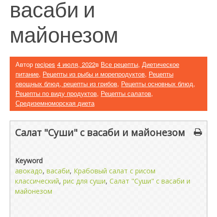
васаби и
майонезом
Автор
recipes
4 июля, 2022
в
Все рецепты
,
Диетическое
питание
,
Рецепты из рыбы и морепродуктов
,
Рецепты
овощных блюд, рецепты из грибов
,
Рецепты основных блюд
,
Рецепты по виду продуктов
,
Рецепты салатов
,
Средиземноморская диета
Салат "Суши" с васаби и майонезом
Keyword
авокадо
,
васаби
,
Крабовый салат с рисом
классический
,
рис для суши
,
Салат "Суши" с васаби и
майонезом