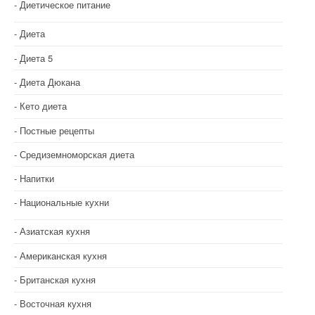
о
Диетическое питание
з
Диета
а
Диета 5
п
Диета Дюкана
и
Кето диета
с
Постные рецепты
Средиземноморская диета
я
Напитки
м
Национальные кухни
Азиатская кухня
Американская кухня
Британская кухня
Восточная кухня