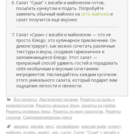
Салат "Суши" с васаби и майонезом готов,
посыпать кунжутом и подать. Попробуйте
заменить обычный майонез на
кето майонез
и
салат получится ещё вкуснее.
Салат «Суши» с васаби и майонезом — это не
просто блюдо, это кулинарное приключение. Он
демонстрирует, как можно сочетать различные
текстуры и вкусы, создавая гармоничное и
запоминающееся блюдо. Этот салат —
прекрасный способ удивить гостей и порадовать
себя необычным и вкусным сочетанием
ингредиентов. Наслаждайтесь каждым кусочком
этого уникального салата, который подарит вам
ощущение легкости и свежести.
Все рецепты
Диетическое питание
Рецепты из рыбы и
морепродуктов
Рецепты овощных блюд, рецепты из грибов
Рецепты основных блюд
Рецепты по виду продуктов
Рецепты
салатов
Средиземноморская диета
авокадо
васаби
вкус
кетомайонез
красная рыба
кунжут
майонез
огурец
рецепт
рис
салат
Салат "Суши" с васаби и