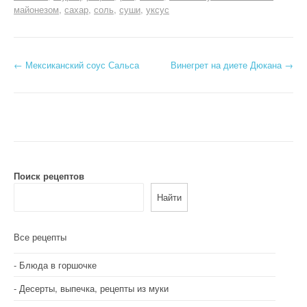
майонезом
сахар
соль
суши
уксус
Н
←
Мексиканский соус Сальса
Винегрет на диете Дюкана
→
а
в
и
г
Поиск рецептов
а
Найти
ц
и
Все рецепты
я
Блюда в горшочке
п
Десерты, выпечка, рецепты из муки