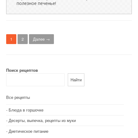
полезное печенье!
Н
1
2
Далее →
а
в
и
Поиск рецептов
г
Найти
а
Все рецепты
ц
и
Блюда в горшочке
Десерты, выпечка, рецепты из муки
я
Диетическое питание
п