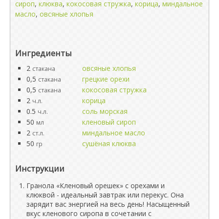
сироп
,
клюква
,
кокосовая стружка
,
корица
,
миндальное
масло
,
овсяные хлопья
Ингредиенты
2
овсяные хлопья
стакана
0,5
грецкие орехи
стакана
0,5
кокосовая стружка
стакана
2
корица
ч.л.
0.5
соль морская
ч.л.
50
кленовый сироп
мл
2
миндальное масло
ст.л.
50
сушёная клюква
гр
Инструкции
Гранола «Кленовый орешек» с орехами и
клюквой - идеальный завтрак или перекус. Она
зарядит вас энергией на весь день! Насыщенный
вкус кленового сиропа в сочетании с