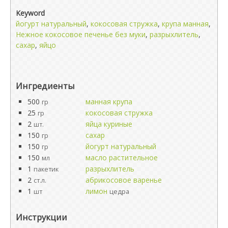
Keyword
йогурт натуральный
,
кокосовая стружка
,
крупа манная
,
Нежное кокосовое печенье без муки
,
разрыхлитель
,
сахар
,
яйцо
Ингредиенты
500
манная крупа
гр
25
кокосовая стружка
гр
2
яйца куриные
шт.
150
сахар
гр
150
йогурт натуральный
гр
150
масло растительное
мл
1
разрыхлитель
пакетик
2
абрикосовое варенье
ст.л.
1
лимон
шт
цедра
Инструкции