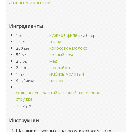
ананасом и кокосом
Ингредиенты
1
куриное филе
кг
или бедра
1
ананас
шт.
200
кокосовое молоко
мл
50
соевый соус
мл
2
мед
ст.л.
2
сок лайма
ст.л.
1
имбирь молотый
ч.л.
4
чеснок
зубчика
соль, перец красный и черный, кокосовая
стружка
по вкусу
Инструкции
Шашлык из курицы с ананасом и кокосом – это