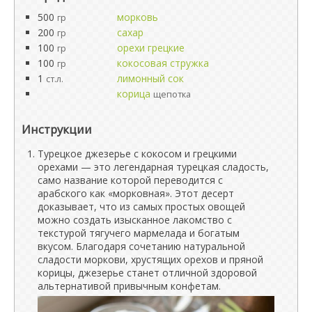
500
морковь
гр
200
сахар
гр
100
орехи грецкие
гр
100
кокосовая стружка
гр
1
лимонный сок
ст.л.
корица
щепотка
Инструкции
Турецкое джезерье с кокосом и грецкими
орехами — это легендарная турецкая сладость,
само название которой переводится с
арабского как «морковная». Этот десерт
доказывает, что из самых простых овощей
можно создать изысканное лакомство с
текстурой тягучего мармелада и богатым
вкусом. Благодаря сочетанию натуральной
сладости моркови, хрустящих орехов и пряной
корицы, джезерье станет отличной здоровой
альтернативой привычным конфетам.