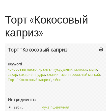
Торт «Кокосовый
каприз»
Торт "Кокосовый каприз"
Keyword
кокосовый ликер
,
крахмал кукурузный
,
молоко
,
мука
,
сахар
,
сахарная пудра
,
сливки
,
сыр творожный мягкий
,
Торт "Кокосовый каприз"
,
яйцо
Ингредиенты
220
мука пшеничная
гр