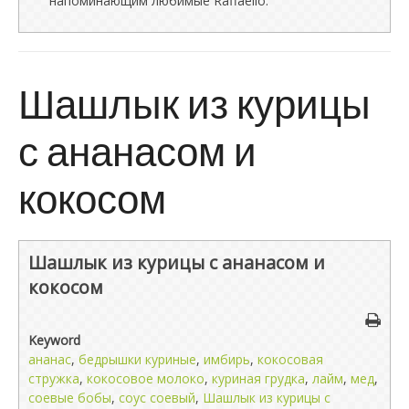
напоминающим любимые Raffaello.
Шашлык из курицы
с ананасом и
кокосом
Шашлык из курицы с ананасом и
кокосом
Keyword
ананас
,
бедрышки куриные
,
имбирь
,
кокосовая
стружка
,
кокосовое молоко
,
куриная грудка
,
лайм
,
мед
,
соевые бобы
,
соус соевый
,
Шашлык из курицы с