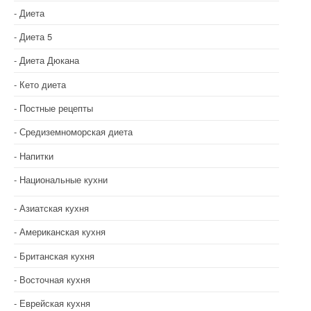
о
Диета
з
Диета 5
Диета Дюкана
а
Кето диета
п
Постные рецепты
и
Средиземноморская диета
с
Напитки
я
Национальные кухни
м
Азиатская кухня
Американская кухня
Британская кухня
Восточная кухня
Еврейская кухня