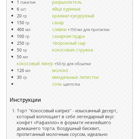
1
разрыхлитель
пакетик
6
яйца куриные
шт.
20
крахмал кукурузный
гр
150
сахар
гр
400
сливки
мл
+150 мл для пропитки
100
сахарная пудра
гр
250
творожный сыр
гр
50
кокосовая стружка
гр
50
мл
кокосовый ликер
+50 гр для обсыпки
120
молоко
мл
30
миндальные лепестки
гр
соль
щепотка
Инструкции
Торт "Кокосовый каприз" - изысканный десерт,
который воплощает в себе легендарный вкус
конфет «Рафаэлло» в формате нежнейшего
домашнего торта. Воздушный бисквит,
пропитанный молочным соусом, идеально