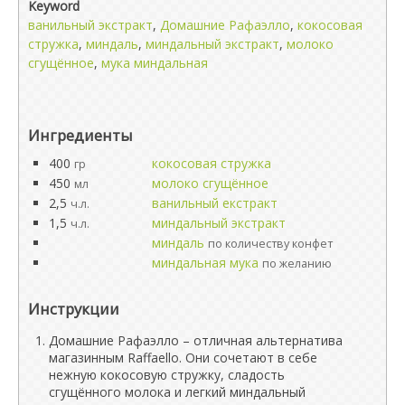
Keyword
ванильный экстракт
,
Домашние Рафаэлло
,
кокосовая
стружка
,
миндаль
,
миндальный экстракт
,
молоко
сгущённое
,
мука миндальная
Ингредиенты
400
кокосовая стружка
гр
450
молоко сгущённое
мл
2,5
ванильный екстракт
ч.л.
1,5
миндальный экстракт
ч.л.
миндаль
по количеству конфет
миндальная мука
по желанию
Инструкции
Домашние Рафаэлло – отличная альтернатива
магазинным Raffaello. Они сочетают в себе
нежную кокосовую стружку, сладость
сгущённого молока и легкий миндальный