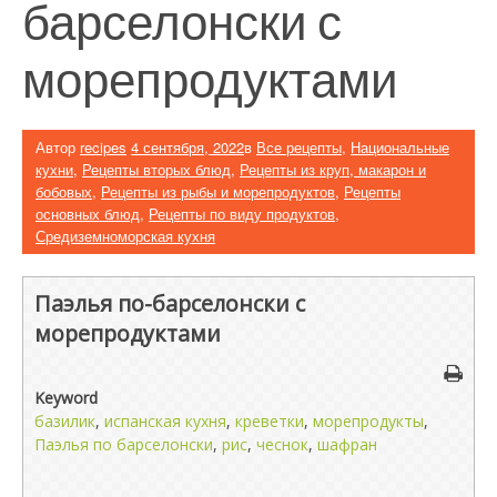
барселонски с
морепродуктами
Автор
recipes
4 сентября, 2022
в
Все рецепты
,
Национальные
кухни
,
Рецепты вторых блюд
,
Рецепты из круп, макарон и
бобовых
,
Рецепты из рыбы и морепродуктов
,
Рецепты
основных блюд
,
Рецепты по виду продуктов
,
Средиземноморская кухня
Паэлья по-барселонски с
морепродуктами
Keyword
базилик
,
испанская кухня
,
креветки
,
морепродукты
,
Паэлья по барселонски
,
рис
,
чеснок
,
шафран