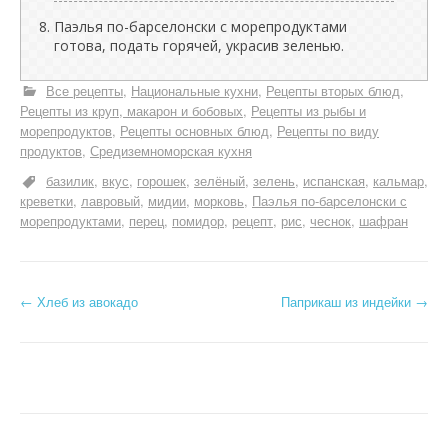
Паэлья по-барселонски с морепродуктами
готова, подать горячей, украсив зеленью.
Все рецепты
Национальные кухни
Рецепты вторых блюд
Рецепты из круп, макарон и бобовых
Рецепты из рыбы и
морепродуктов
Рецепты основных блюд
Рецепты по виду
продуктов
Средиземноморская кухня
базилик
вкус
горошек
зелёный
зелень
испанская
кальмар
креветки
лавровый
мидии
морковь
Паэлья по-барселонски с
морепродуктами
перец
помидор
рецепт
рис
чеснок
шафран
Н
←
Хлеб из авокадо
Паприкаш из индейки
→
а
в
и