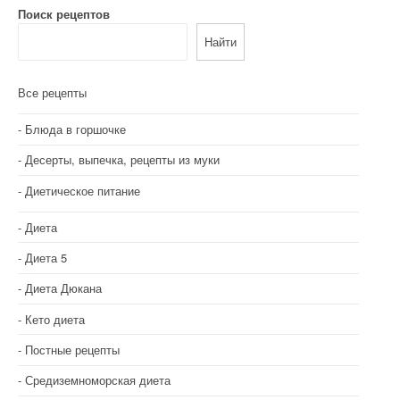
г
Поиск рецептов
а
Найти
ц
и
Все рецепты
я
Блюда в горшочке
п
Десерты, выпечка, рецепты из муки
о
Диетическое питание
з
Диета
а
Диета 5
п
Диета Дюкана
и
Кето диета
с
Постные рецепты
Средиземноморская диета
я