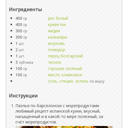
Ингредиенты
400
рис белый
гр
400
креветки
гр
300
мидии
гр
300
кальмары
гр
1
морковь
шт.
2
помидор
шт.
1
перец болгарский
шт.
3
чеснок
зубчика
100
горошек зелёный
гр
100
масло оливковое
гр
соль, специи, зелень
по вкусу
Инструкции
Паэлья по-барселонски с морепродуктами
любимый рецепт испанской кухни, вкусный,
насыщенный и в какой-то мере полезный, за
счёт морепродуктов.